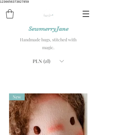
1236656373827859
SewmerryJane
Handmade hugs, stitched with
magic.
PLN (zł)
New