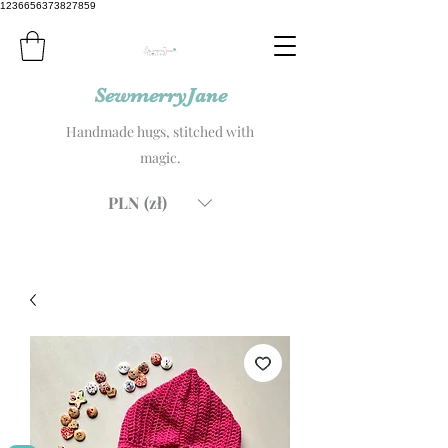
1236656373827859
SewmerryJane
Handmade hugs, stitched with
magic.
PLN (zł)