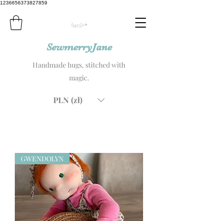
1236656373827859
SewmerryJane
Handmade hugs, stitched with
magic.
PLN (zł)
GWENDOLYN