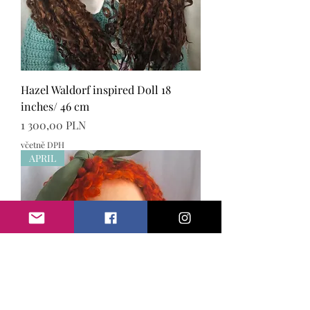
Hazel Waldorf inspired Doll 18
inches/ 46 cm
Cena
1 300,00 PLN
včetně DPH
APRIL