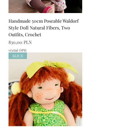
Handmade 50cm Poseable Waldorf
Style Doll Natural Fibers, Two
Outfits, Crochet
Cena
830,00 PLN
včetně DPH
ALICE