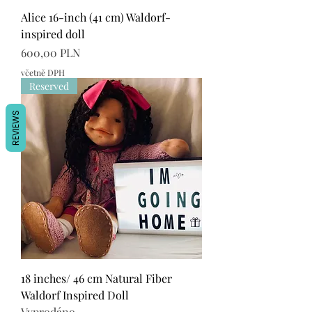
Alice 16-inch (41 cm) Waldorf-
inspired doll
Cena
600,00 PLN
včetně DPH
Reserved
REVIEWS
18 inches/ 46 cm Natural Fiber
Waldorf Inspired Doll
Vyprodáno