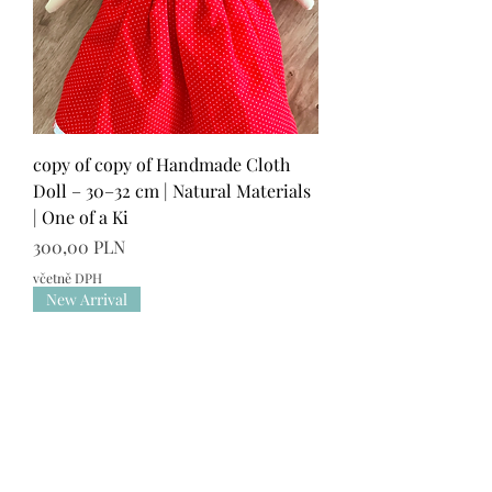
copy of copy of Handmade Cloth
Doll – 30–32 cm | Natural Materials
| One of a Ki
Cena
300,00 PLN
včetně DPH
New Arrival