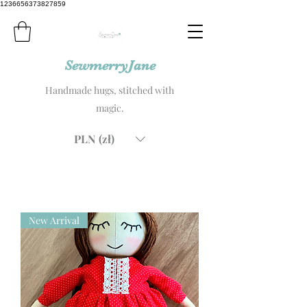
1236656373827859
SewmerryJane
Handmade hugs, stitched with
magic.
PLN (zł)
New Arrival