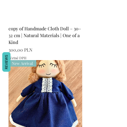
copy of Handmade Cloth Doll – 30–
32 cm | Natural Materials | One of a
Kind
Cena
300,00 PLN
REVIEWS
včetně DPH
New Arrival