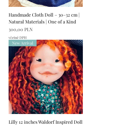
Handmade Cloth Doll – 30–32 cm |
Natural Materials | One of a Kind
Cena
300,00 PLN
včetně DPH
New Arrival
Lilly 12 inches Waldorf Inspired Doll