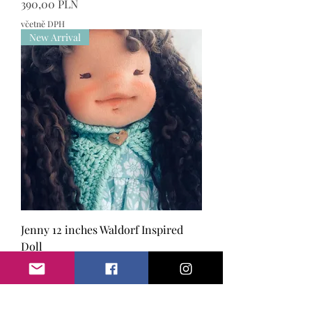
Cena
390,00 PLN
včetně DPH
New Arrival
Jenny 12 inches Waldorf Inspired
Doll
Cena
390,00 PLN
včetně DPH
New Arrival