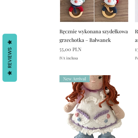
Vista rapida
Ręcznie wykonana szydełkowa
R
grzechotka – Bałwanek
a
Prezzo
P
55,00 PLN
1
REVIEWS
IVA inclusa
I
New Arrival