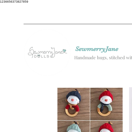
1236656373827859
SewmerryJane
Handmade hugs, stitched wit