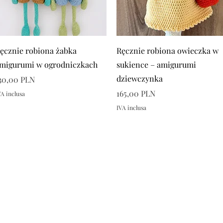
Vista rapida
Vista rapida
ęcznie robiona żabka
Ręcznie robiona owieczka w
migurumi w ogrodniczkach
sukience – amigurumi
dziewczynka
rezzo
30,00 PLN
Prezzo
165,00 PLN
VA inclusa
IVA inclusa