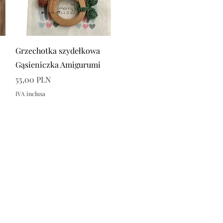
Vista rapida
Grzechotka szydełkowa
Gąsieniczka Amigurumi
Prezzo
55,00 PLN
IVA inclusa