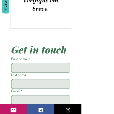
Verifique em
REVIEWS
breve.
Get in touch
First name
*
Last name
Email
*
Phone