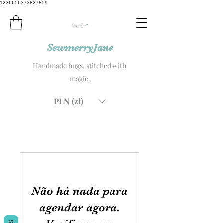
1236656373827859
SewmerryJane
Handmade hugs, stitched with
magic.
PLN (zł)
Não há nada para
agendar agora.