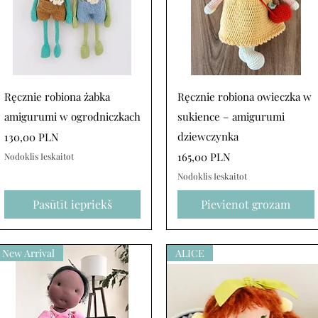
Ātrais skats
Ātrais skats
Ręcznie robiona żabka
Ręcznie robiona owieczka w
amigurumi w ogrodniczkach
sukience – amigurumi
Cena
dziewczynka
130,00 PLN
Cena
165,00 PLN
Nodoklis Ieskaitot
Nodoklis Ieskaitot
Pasūtīt iepriekš
Pievienot grozam
New Arrival
ALICE