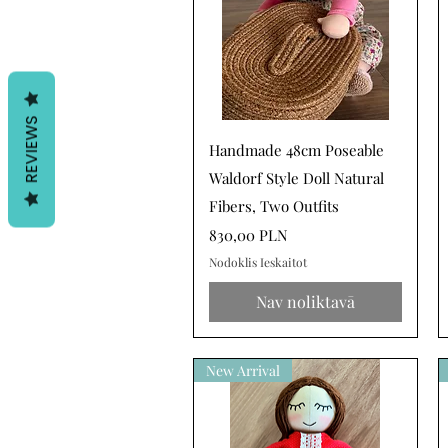
REVIEWS
Ātrais skats
Handmade 48cm Poseable
Waldorf Style Doll Natural
Fibers, Two Outfits
Cena
830,00 PLN
Nodoklis Ieskaitot
Nav noliktavā
New Arrival