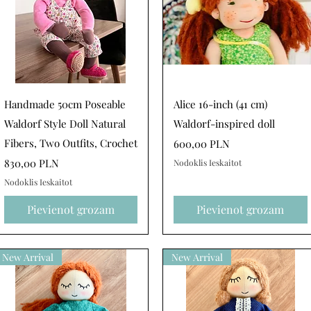
Ātrais skats
Ātrais skats
Handmade 50cm Poseable
Alice 16-inch (41 cm)
Waldorf Style Doll Natural
Waldorf-inspired doll
Fibers, Two Outfits, Crochet
Cena
600,00 PLN
Cena
830,00 PLN
Nodoklis Ieskaitot
Nodoklis Ieskaitot
Pievienot grozam
Pievienot grozam
New Arrival
New Arrival