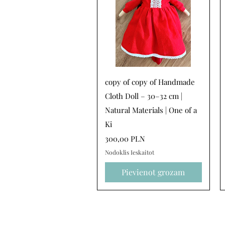
Ātrais skats
copy of copy of Handmade
Cloth Doll – 30–32 cm |
Natural Materials | One of a
Ki
Cena
300,00 PLN
Nodoklis Ieskaitot
Pievienot grozam