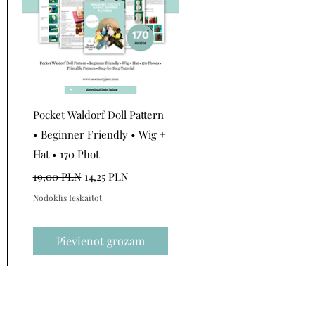
Ātrais skats
Pocket Waldorf Doll Pattern
• Beginner Friendly • Wig +
Hat • 170 Phot
Parastā cena
Izpārdošanas cena
19,00 PLN
14,25 PLN
Nodoklis Ieskaitot
Pievienot grozam