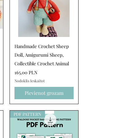
Ātrais skats
Handmade Crochet Sheep
Doll, Amigurumi Sheep,
Collectible Crochet Animal
Cena
165,00 PLN
Nodoklis Ieskaitot
Pievienot grozam
PDF PATTERN