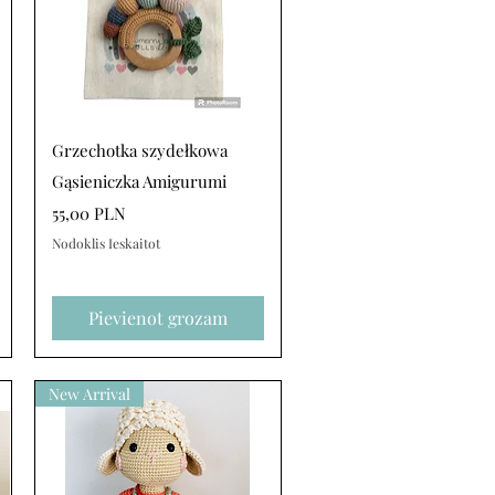
Ātrais skats
Grzechotka szydełkowa
Gąsieniczka Amigurumi
Cena
55,00 PLN
Nodoklis Ieskaitot
Pievienot grozam
New Arrival