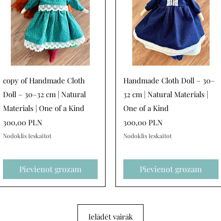
Ātrais skats
Ātrais skats
copy of Handmade Cloth
Handmade Cloth Doll – 30–
Doll – 30–32 cm | Natural
32 cm | Natural Materials |
Materials | One of a Kind
One of a Kind
Cena
Cena
300,00 PLN
300,00 PLN
Nodoklis Ieskaitot
Nodoklis Ieskaitot
Pievienot grozam
Pievienot grozam
Ielādēt vairāk