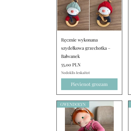
Ātrais skats
Ręcznie wykonana
szydełkowa grzechotka –
Bałwanek
Cena
55,00 PLN
Nodoklis Ieskaitot
Pievienot grozam
GWENDOLYN