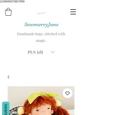
1236656373827859
SewmerryJane
Handmade hugs, stitched with
magic.
PLN (zł)
REVIEWS