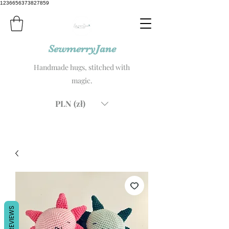
1236656373827859
SewmerryJane
Handmade hugs, stitched with
magic.
PLN (zł)
REVIEWS