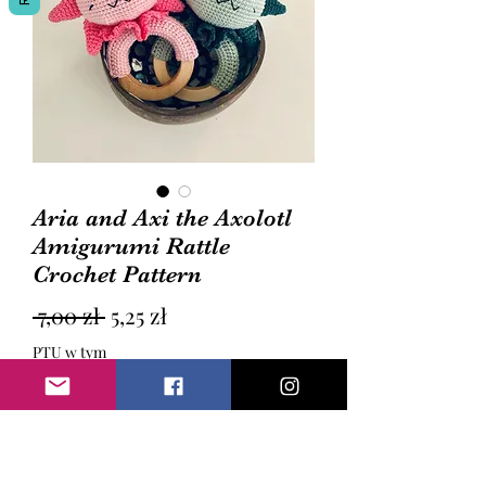
Aria and Axi the Axolotl
Amigurumi Rattle
Crochet Pattern
Regularna
Cena
 7,00 zł 
5,25 zł
cena
Rabatowa
PTU w tym
Dodaj do koszyka
Axolotl Amigurumi Crochet Pattern