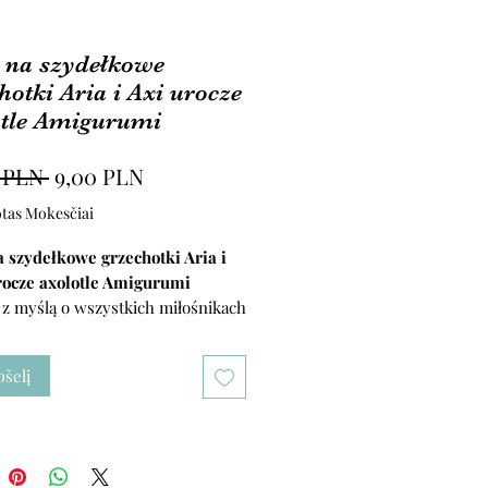
 na szydełkowe
hotki Aria i Axi urocze
otle Amigurumi
Įprastinė
Pardavimo
 PLN 
9,00 PLN
kaina
kaina
otas Mokesčiai
 szydełkowe grzechotki Aria i
rocze axolotle Amigurumi
 z myślą o wszystkich miłośnikach
ezwykłych stworzeń – tak jak mój
pšelį
 się jak najlepiej poprowadzić
z cały proces – znajdziesz tu
0 zdjęć krok po kroku
.
EK:
Na końcu wzoru dodałam
ż
Licznik Okrążeń
, który pomoże