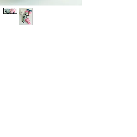
Ci zach
szydełk
📌
Pami
do pobr
amigur
Jeśli c
zajrzyj 
jej aktu
😊
💌 Masz
pytanie
mnie śm