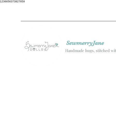
1236656373827859
SewmerryJane
Handmade hugs, stitched wit