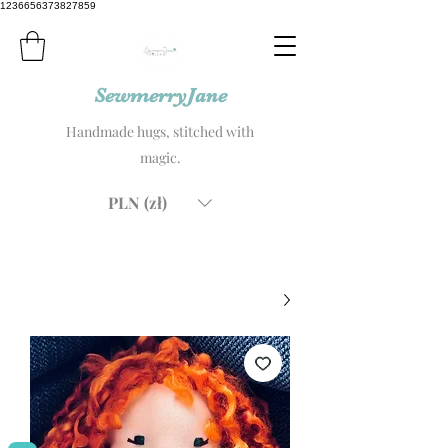
1236656373827859
SewmerryJane
Handmade hugs, stitched with
magic.
PLN (zł)